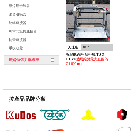
導線用卡線器
網套連接器
旋轉連接器
可彎式旋轉連接器
抗彎連接器
关注度:
3095
手扳葫蘆
液壓鋼絲繩捲繞機HTB &
HTB/D
適用線盤最大直徑為
鐵路恒張力架線車
Ø1,800 mm
按產品品牌分類