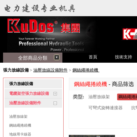
首頁
技術支持
全部商品分類
張力放線設備
>
油壓放線設備附件
>
鋼絲繩捲繞機
鋼絲繩捲繞機
- 商品筛选
張力放線設備
電纜架空張力放線設備
类型:
油壓放線架
鋼絲繩捲
油壓放線設備附件
可彎式旋轉連接器
抗
油壓放線架
鋼絲繩捲繞機
地線用卡線器