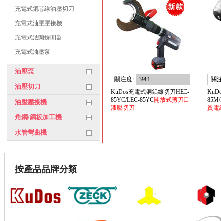
充電式鋼芯線油壓切刀
充電式油壓壓接機
充電式法蘭撐開器
充電式油壓泵
油壓泵
關注度:
3981
關注
油壓切刀
KuDos充電式銅鋁線切刀HEC-
KuD
85YC/LEC-85YC
開放式剪刀口
85M/
油壓壓接機
液壓切刀
質電
85
角鋼/鋼板加工機
水管彎曲機
按產品品牌分類