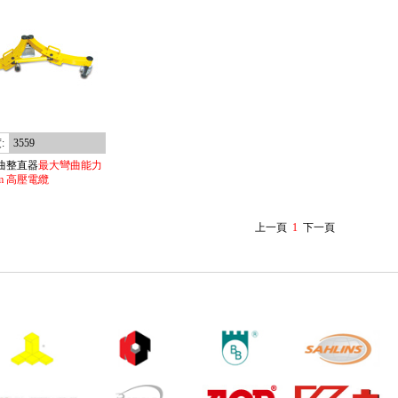
:
3559
曲整直器
最大彎曲能力
mm 高壓電纜
上一頁
1
下一頁