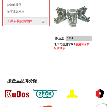
旋轉連接器
地下電纜滑車
工業安裝設備附件
關注度:
2724
地下电缆滑车B-1
使用防水防
尘的轴承
按產品品牌分類