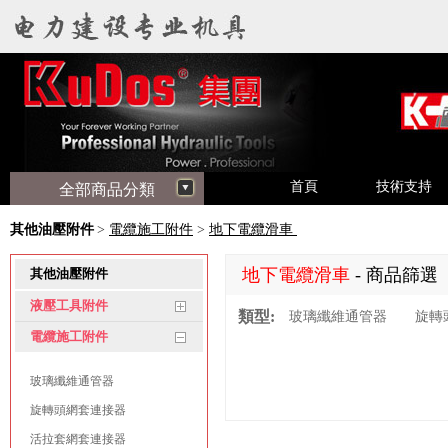
首頁
技術支持
全部商品分類
其他油壓附件
>
電纜施工附件
>
地下電纜滑車
地下電纜滑車
- 商品篩選
其他油壓附件
液壓工具附件
類型:
玻璃纖維通管器
旋轉
電纜施工附件
玻璃纖維通管器
旋轉頭網套連接器
活拉套網套連接器