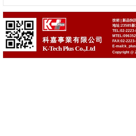
技術
|
新品快
地址:23585
TEL:02-2223-
MTEL:09635
科嘉事業有限公司
FAX:02-2223-
E-mail:k_plu
K-Tech Plus Co.,Ltd
Copyright @ 