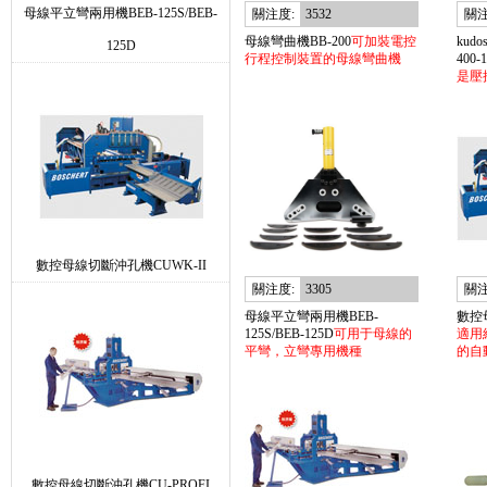
母線平立彎兩用機BEB-125S/BEB-
關注度:
3532
關注
母線彎曲機BB-200
可加裝電控
ku
125D
行程控制裝置的母線彎曲機
400-
是壓
數控母線切斷沖孔機CUWK-II
關注度:
3305
關注
母線平立彎兩用機BEB-
數控
125S/BEB-125D
可用于母線的
適用
平彎，立彎專用機種
的自
數控母線切斷沖孔機CU-PROFI