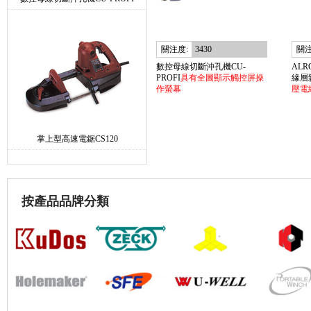
關注度:
3430
關注
數控母線切斷沖孔機CU-
AL
PROFI
具有全圖顯示觸控屏操
緣層剝
作螢幕
壓電
掌上型高速電鋸CS120
按產品品牌分類