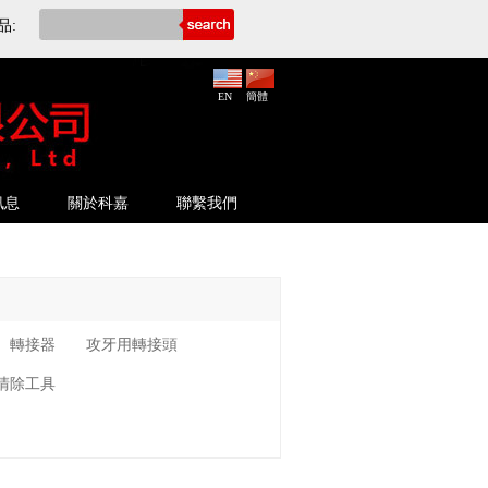
品:
EN
簡體
訊息
關於科嘉
聯繫我們
轉接器
攻牙用轉接頭
清除工具