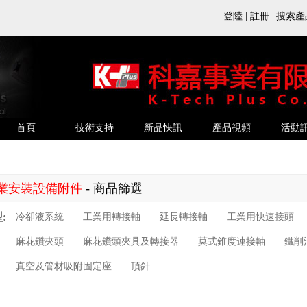
搜索產
登陸
|
註冊
首頁
技術支持
新品快訊
產品視頻
活動
業安裝設備附件
- 商品篩選
:
冷卻液系統
工業用轉接軸
延長轉接軸
工業用快速接頭
麻花鑽夾頭
麻花鑽頭夾具及轉接器
莫式錐度連接軸
鐵削
真空及管材吸附固定座
頂針