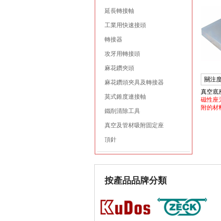
延長轉接軸
工業用快速接頭
轉接器
攻牙用轉接頭
麻花鑽夾頭
關注度
麻花鑽頭夾具及轉接器
真空底
莫式錐度連接軸
磁性座
附的材
鐵削清除工具
真空及管材吸附固定座
頂針
按產品品牌分類