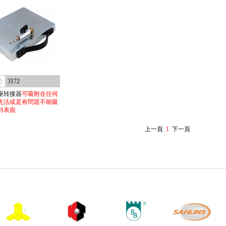
:
3172
座转接器
可吸附在任何
无法或是有問題不能吸
料表面
上一頁
1
下一頁