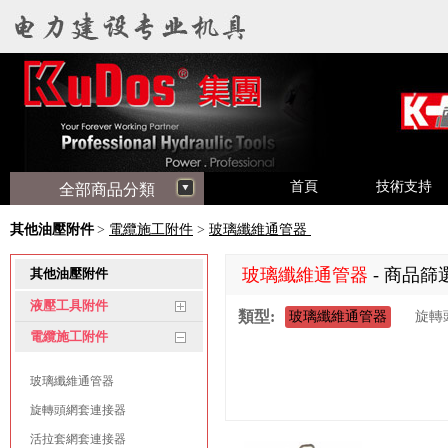
首頁
技術支持
全部商品分類
其他油壓附件
>
電纜施工附件
>
玻璃纖維通管器
玻璃纖維通管器
- 商品篩
其他油壓附件
液壓工具附件
類型:
玻璃纖維通管器
旋轉
電纜施工附件
玻璃纖維通管器
旋轉頭網套連接器
活拉套網套連接器