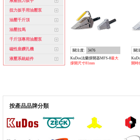
液壓扭力扳手
扭力扳手用油壓泵
油壓千斤頂
油壓拉馬
千斤頂專用油壓泵
磁性座鑽孔機
關注度:
3476
關注
KuDos法蘭撐開器MFS-8
最大
KuD
液壓系統組件
撐開尺寸81mm
開時
按產品品牌分類