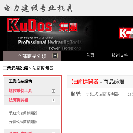
首頁
技術支持
全部商品分類
工業安裝設備
>
法蘭撐開器
法蘭撐開器
- 商品篩選
工業安裝設備
螺帽破切工具
類型:
手動式法蘭撐開器
分
法蘭撐開器
手動式法蘭撐開器
分體式法蘭撐開器