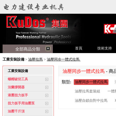
首頁
技術支持
全部商品分類
工業安裝設備
>
油壓拉馬
>
油壓同步一體式拉馬
油壓同步一體式拉馬
- 商
工業安裝設備
螺帽破切工具
類型:
油壓同步一體式拉馬
法蘭撐開器
油壓拉馬套裝組
一體
液壓扭力扳手
油壓自鎖自對中拉馬
扭力扳手用油壓泵
油壓千斤頂