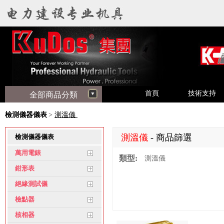
首頁
技術支持
全部商品分類
檢測儀器儀表
>
測溫儀
測溫儀
- 商品篩選
檢測儀器儀表
萬用電錶
類型:
測溫儀
鉗形表
絕緣測試儀
檢點器
核相器