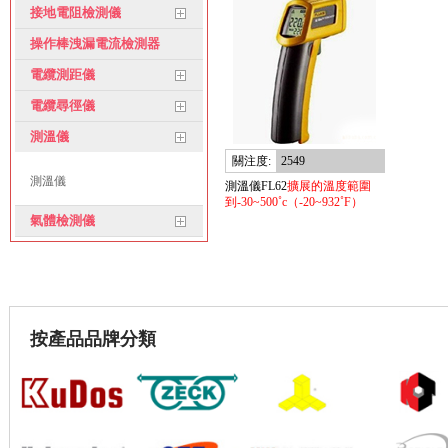
接地電阻檢測儀
操作棒洩漏電流檢測器
電纜測距儀
電纜尋徑儀
測溫儀
關注度:
2549
測溫儀
測溫儀FL62
擴展的溫度範圍
到-30~500˚c（-20~932˚F）
氣體檢測儀
按產品品牌分類