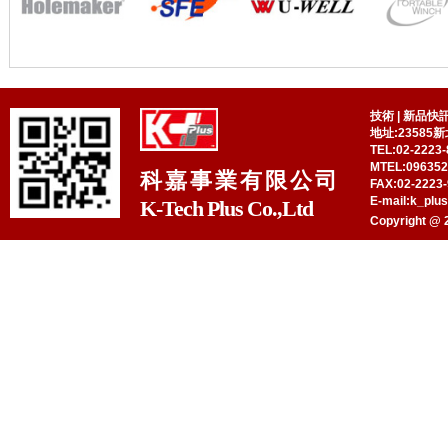
技術
|
新品快
地址:23585
TEL:02-2223-
MTEL:09635
科嘉事業有限公司
FAX:02-2223-
E-mail:k_plu
K-Tech Plus Co.,Ltd
Copyright @ 