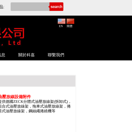
品:
EN
簡體
訊息
關於科嘉
聯繫我們
油壓放線設備附件
提供德國ZECK分體式油壓放線架(拆卸式)，
組合式油壓放線架，拖車式油壓放線架，捲
筒式油壓放線架，鋼絲繩捲繞機等