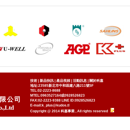
技術
|
新品快訊
|
產品視頻
|
活動訊息
|
關於科嘉
地址:23585新北市中和區建八路211號5F
TEL:02-2223-8688
MTEL:0963527164或0928526823
限公司
FAX:02-2223-9388 LINE ID:0928526823
E-mail:k_plus@kudos.tl
o.,Ltd
Copyright @ 2014 科嘉事業 , All rights reserved