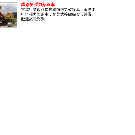
鐵路恒張力架線車
電建行業多款接觸線恒張力架線車，液壓走
行恒張力架線車，框架式接觸線架設裝置。
歡迎來電諮詢