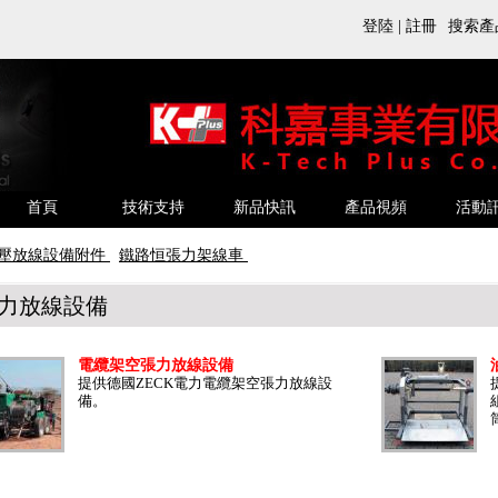
搜索產
登陸
|
註冊
首頁
技術支持
新品快訊
產品視頻
活動
壓放線設備附件
鐵路恒張力架線車
力放線設備
電纜架空張力放線設備
提供德國ZECK電力電纜架空張力放線設
備。