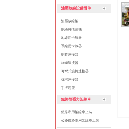
油壓放線設備附件
油壓放線架
鋼絲繩捲繞機
地線用卡線器
導線用卡線器
網套連接器
旋轉連接器
可彎式旋轉連接器
抗彎連接器
手扳葫蘆
鐵路恒張力架線車
鐵路專用架線車上裝
公路鐵路兩用架線車上裝