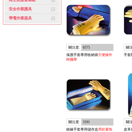
安全作業護具
帶電作業器具
關注度:
6575
關注
保護手套專用收納袋
方便操作
手套
時攜帶
關注度:
3191
關注
絕緣手套專用儲存盒
用於避免
皮革