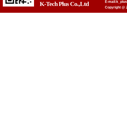
E-mail:k_plu
K-Tech Plus Co.,Ltd
Copyright @ 