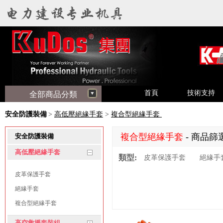
首頁
技術支持
全部商品分類
安全防護裝備
>
高低壓絕緣手套
>
複合型絕緣手套
複合型絕緣手套
- 商品篩
安全防護裝備
高低壓絕緣手套
類型:
皮革保護手套
絕緣手
皮革保護手套
絕緣手套
複合型絕緣手套
高空救援套裝組