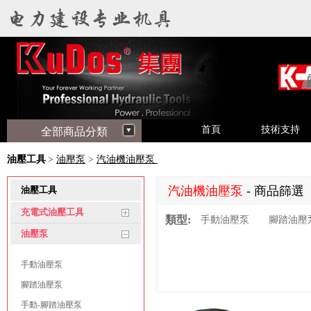
首頁
技術支持
全部商品分類
油壓工具
>
油壓泵
>
汽油機油壓泵
汽油機油壓泵
- 商品篩選
油壓工具
充電式油壓工具
類型:
手動油壓泵
腳踏油壓
油壓泵
手動油壓泵
腳踏油壓泵
手動-腳踏油壓泵