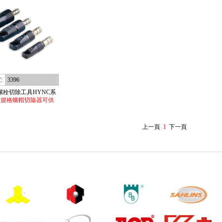
:
3396
s螺栓切除工具HYNC系
種規格螺帽切除器可供
上一頁
1
下一頁