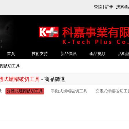
搜索產
登陸
|
註冊
首頁
技術支持
新品快訊
產品視頻
活動
螺帽破切工具
體式螺帽破切工具
- 商品篩選
:
分體式螺帽破切工具
手動式螺帽破切工具
充電式螺帽破切工