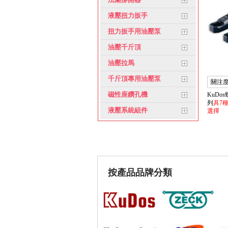
液壓扭力扳手
扭力扳手用油壓泵
油壓千斤頂
油壓拉馬
千斤頂專用油壓泵
關注度
磁性座鑽孔機
KuDo
列
具7
液壓系統組件
選擇
按產品品牌分類