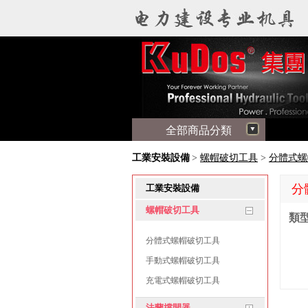
全部商品分類
工業安裝設備
>
螺帽破切工具
>
分體式
分
工業安裝設備
螺帽破切工具
類型
分體式螺帽破切工具
手動式螺帽破切工具
充電式螺帽破切工具
法蘭撐開器