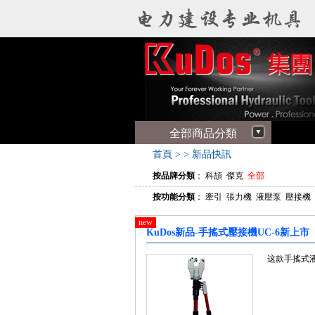
全部商品分類
首頁
>
>
新品快訊
按品牌分類
：
科頡
傑克
全部
按功能分類
：
牽引
張力機
液壓泵
壓接機
new
KuDos新品-手搖式壓接機UC-6新上市
这款手搖式液