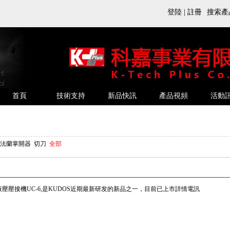
搜索產
登陸
|
註冊
首頁
技術支持
新品快訊
產品視頻
活動
法蘭掌開器
切刀
全部
壓壓接機UC-6,是KUDOS近期最新研发的新品之一，目前已上市詳情電訊