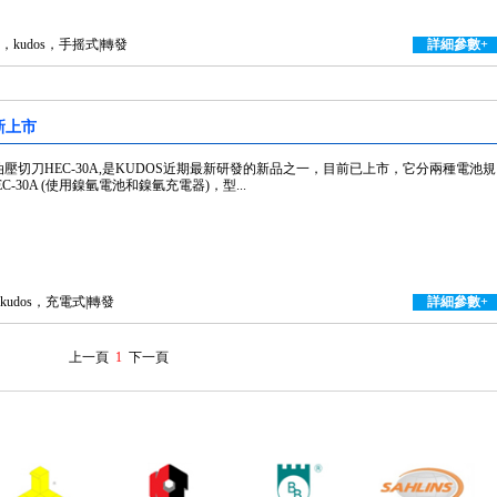
機，kudos，手摇式|轉發
詳細參數+
A新上市
壓切刀HEC-30A,是KUDOS近期最新研發的新品之一，目前已上市，它分兩種電池規
EC-30A (使用鎳氫電池和鎳氫充電器)，型...
，kudos，充電式|轉發
詳細參數+
上一頁
1
下一頁