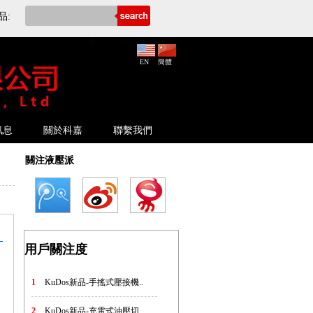
品:
EN
簡體
訊息
關於科嘉
聯繫我們
關注液壓派
用戶關注度
1
KuDos新品-手搖式壓接機..
2
KuDos新品-充電式油壓切..