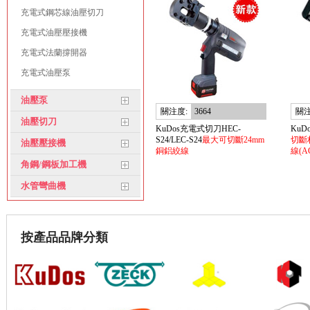
充電式鋼芯線油壓切刀
充電式油壓壓接機
充電式法蘭撐開器
充電式油壓泵
油壓泵
關注度:
3664
關注
油壓切刀
KuDos充電式切刀HEC-
KuD
S24/LEC-S24
最大可切斷24mm
切斷
油壓壓接機
銅鋁絞線
線(A
角鋼/鋼板加工機
水管彎曲機
按產品品牌分類