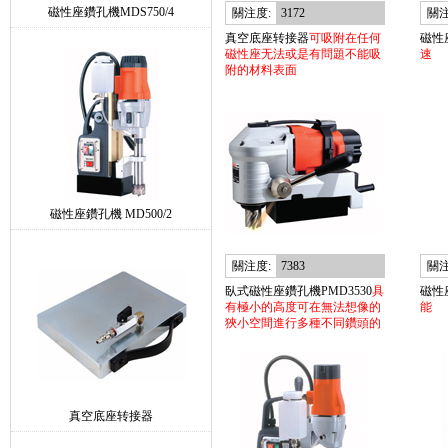
磁性座鑽孔機MDS750/4
關注度:
3172
關注
真空底座转接器
可吸附在任何
磁性座
磁性座无法或是有問題不能吸
速
附的材料表面
磁性座鑽孔機 MD500/2
關注度:
7383
關注
臥式磁性座鑽孔機PMD3530
具
磁性
有極小的高度可在無法想像的
能
狹小空間進行多種不同鑽頭的
鑽孔作業
真空底座转接器