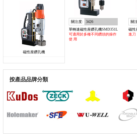
關注度:
3426
關注
單轉速磁性座鑽孔機SMD351L
磁性
可適用於多種不同鑽頭的操作
進刀
使 用
磁性座鑽孔機
按產品品牌分類