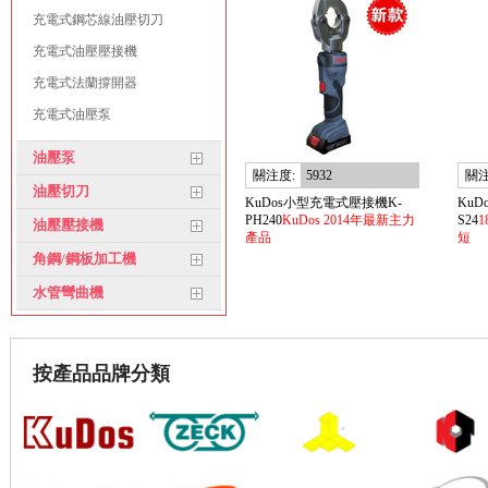
充電式鋼芯線油壓切刀
充電式油壓壓接機
充電式法蘭撐開器
充電式油壓泵
油壓泵
關注度:
5932
關注
油壓切刀
KuDos小型充電式壓接機K-
Ku
PH240
KuDos 2014年最新主力
S24
油壓壓接機
產品
短
角鋼/鋼板加工機
水管彎曲機
按產品品牌分類